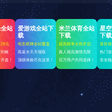
得如何利用压力来激发自己的潜能，而不是让它成为负担。这种
队友看到他从容不迫的态度时，他们也会受到鼓舞，从而更加自
更好地应对外界压力。在大赛中，无论是观众的期待还是媒体的
心态去面对这些挑战，让他始终如一地维持高水平表现，为球队
要因素。米切尔赞斯特鲁斯凭借出色的投篮技巧和敏锐的场上意
在需要关键得分的时候，总能依赖于他的发挥。
，使其可以灵活应对不同情况。在面对防守压力或是战术调整时
切尔还展现出了极高的一致性，即使是在最紧张的时候，他也能
极强控制能力。他能够合理分配球权，让每位队友都参与到进攻