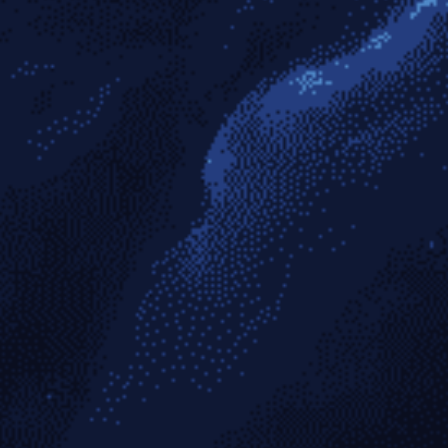
。在比赛过程中，无论是前锋还是后卫，只要有机会，就会主动
式。同时，这也增强了彼此间默契程度，使每位成员都感受到自
种积极向上的氛围。在这种氛围中，每个球员都愿意为了共同目
的人际关系，为今后的发展奠定坚实基础。
中的卓越表现，对篮球队而言，是不可或缺的一部分。从心理素
性。他不仅帮助自己在竞争激烈的平台上脱颖而出，更通过自身
目标的篮球团队而言，高压环境下有像米切尔这样杰出的运动员
也为集体荣誉增添光彩，这是值得所有人学习与借鉴的重要经验