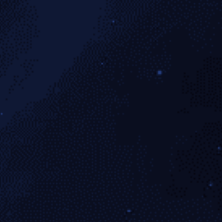
弗拉格文班约
将重点对杜兰特、弗拉格、文班、...
凯恩穆西亚
发布 凯恩穆西亚拉格里马尔...