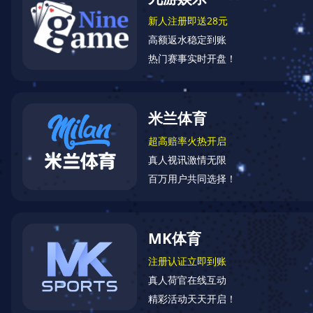
米切尔赞斯特鲁斯在高压环境
2026-05-15 01:27
47 次阅读
本文将探讨米切尔赞斯特鲁斯在高压环境
析。米切尔的心理素质使他在关键时刻能
励队友共同奋斗；而其卓越的团队协作意
利提供了强大的支持。
1、心理素质的重要性
在高压环境中，运动员的心理素质起着至
最后阶段时，许多球员可能会因紧张而失