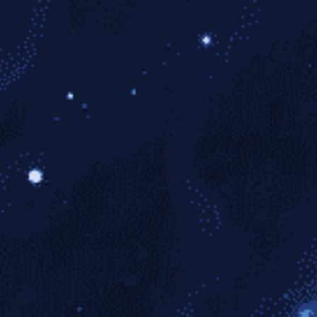
秀的得分手，更是整个球队运转的重要枢纽。
斯展示出了无可置疑的领导才能。无论是在训练场还是比赛现场
出来，用自己的行动激励周围的人，共同克服难关。
。米切尔善于与教练组及队友交流战术思路，并及时反馈场上情
从而提高整体效率。
责任，不惧怕失败，通过自身努力和果敢决策为队友树立榜样。
契度，有助于形成强大的集体力量。
，而良好的团队协作才是真正制胜之道。米切尔赞斯特鲁斯深知
作意识，以实现最佳效果。