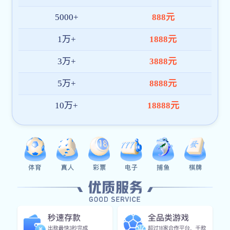
身价上涨。例如，在某场重要赛事中，某名前锋凭借
精彩进球帮助球队取得胜利，使得他在转会市场上的
吸引力大增。
同时，随着新赛季开始，各大俱乐部对优秀前锋的需
求也随之增加，这种供需关系使得部分马竞年轻球员
如雨后春笋般崭露头角，他们不仅仅是在国内联赛中
有优异表现，更是在国际赛场上赢得了关注。这种现
象导致他们的身价显著攀升。
然而，并非所有表现不佳的球员都能迅速调整自己的
状态以适应市场需求。有些老将则由于年龄和体能问
题，即使曾经辉煌，但如今却面临着身价下跌的不利
局面。这反映了市场对不同类型和年龄段球员需求的
不平衡。