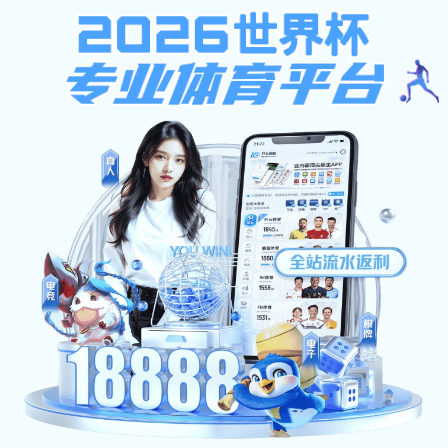
注册入口
火博体育官方app官网
APP与
网页版入口｜畅享全球体育赛
事与数据服务
欢迎访问
火博体育官方app官网
，提供全面覆盖
足球、篮球、电竞等项目的赛事资讯与数据内
容， 支持
APP下载
与
网页使用
，每日同步更新
千场比赛，聚焦热门体育内容， 助您轻松获取
赛事动态，掌握比赛节奏。