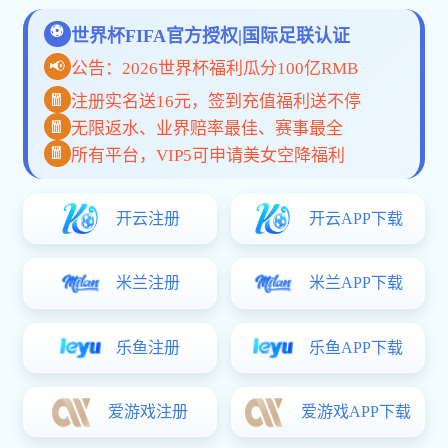
手机App
网页版
马竞球员身价波动分析五人上涨七
人下跌小蜘蛛降幅最大
2026-05-21 15:57
39 次阅读
首页
/
体育动态
本文将对马德里竞技（马竞）球员的身价波动进行深