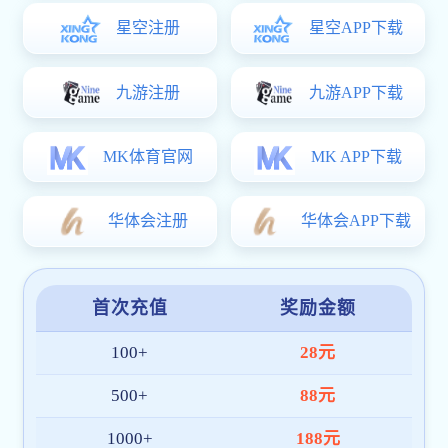
注里昂在客场争胜的挑战以及马赛与摩纳哥之间的激
烈对决。首先，我们将探讨里昂的近期状态和战术安
排，以及他们在客场面对对手时可能采取的策略；其
次，分析马赛与摩纳哥两支球队的历史交锋记录和目
前的联赛表现，预计这场比赛将对双方产生怎样的影
响；接着，我们还会讨论球员个人表现的重要性，尤
其是关键球员如何在比赛中发挥决定性作用；最后，
将总结本轮法甲比赛对于各队后续赛事的重要性。通
过这些方面的阐述，希望能为读者提供全面而深入的
理解。
1、里昂近期状态分析
里昂在本赛季中的表现波动较大，但最近几轮比赛逐
渐找到了状态。他们在进攻端展现出强大的火力，多