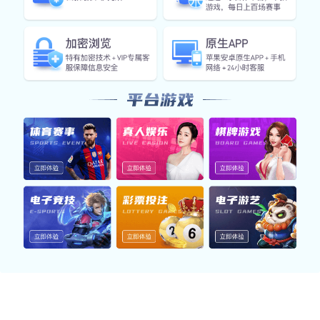
队实力相当，每次对决都充满悬念。马赛作为法甲传
统强队，在主场作战时拥有强大的支持，而摩纳哥则
以其快速反击著称，这使得双方碰撞更加引人注目。
从目前联赛排名来看，两队均希望通过这场关键之战
巩固自己的名次。马赛追求积分以保持竞争力，而摩
纳哥则期待借此机会提升信心。因此，这无疑是一场
事关重大的较量，各方都不敢掉以轻心。
此外，心理因素也将在这场比赛中起到重要作用。两
支球队都有丰富的大赛经验，如何调节心理，以最佳
状态面对压力，将成为决定胜负的重要因素之一。这
不仅仅是一场普通的联赛，更是荣誉和自信心之战。
3、关键球员表现影响